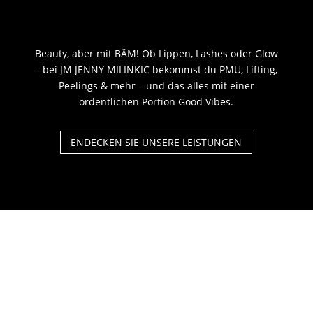
Beauty, aber mit BÄM! Ob Lippen, Lashes oder Glow
– bei JM JENNY MILINKIC bekommst du PMU, Lifting,
Peelings & mehr – und das alles mit einer
ordentlichen Portion Good Vibes.
ENDECKEN SIE UNSERE LEISTUNGEN
„Meisterin in Microblading
und Permanent Make-up –
Für Perfekte Ergebnisse und